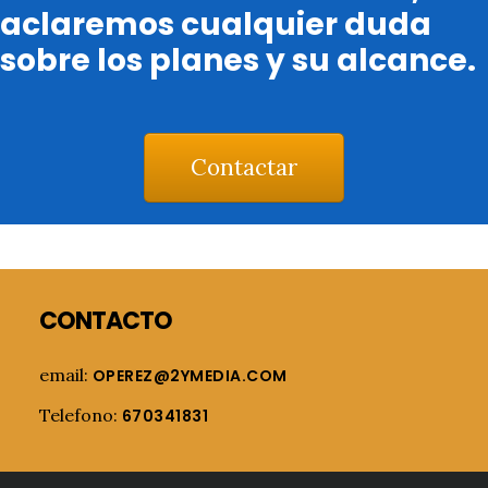
aclaremos cualquier duda
sobre los planes y su alcance.
Contactar
Footer
CONTACTO
email:
OPEREZ@2YMEDIA.COM
Telefono:
670341831