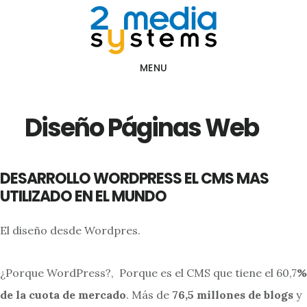
Saltar
Saltar
al
al
contenido
pie
MENU
principal
de
página
Diseño Páginas Web
DESARROLLO WORDPRESS EL CMS MAS
UTILIZADO EN EL MUNDO
El diseño desde Wordpres.
¿Porque WordPress?, Porque es el CMS que tiene el 60,7
%
de la cuota de mercado
. Más de
76,5 millones de blogs
y