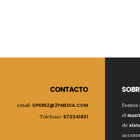
Footer
CONTACTO
SOBR
email:
Somos 
OPEREZ@2YMEDIA.COM
el
mant
Telefono:
670341831
de
sist
accesor