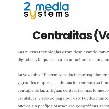
Saltar
Saltar
Saltar
al
a
al
contenido
la
pie
principal
barra
de
Centralitas (Vo
lateral
página
principal
Las nuevas tecnologías están desplazando muy rá
digitales, y lo que se instala actualmente son cent
La voz sobre IP permite reducir muy rápidament
y grandes empresas, además incrementa su funcio
ventajas de las antiguas centralitas mas lo nuevo
escalables, y solo se paga por uso. Puedes mant
nuevos sin prefijos ni ataduras geográficas. Evi