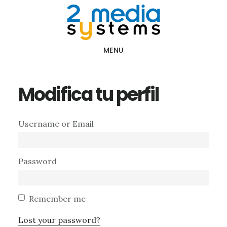
Saltar
Saltar
al
al
contenido
pie
MENU
principal
de
página
Modifica tu perfil
Username or Email
Password
Remember me
Lost your password?