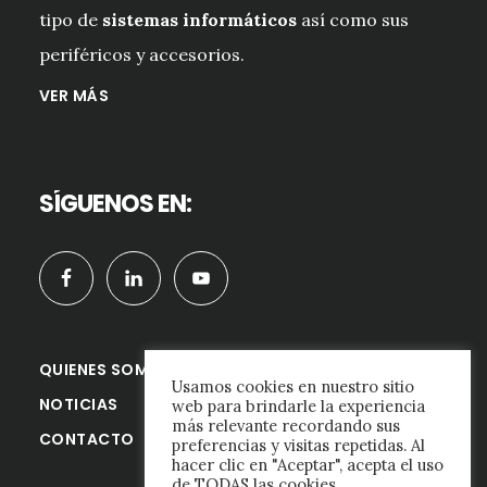
tipo de
sistemas informáticos
así como sus
periféricos y accesorios.
VER MÁS
SÍGUENOS EN:
QUIENES SOMOS
Usamos cookies en nuestro sitio
NOTICIAS
web para brindarle la experiencia
más relevante recordando sus
CONTACTO
preferencias y visitas repetidas. Al
hacer clic en "Aceptar", acepta el uso
de TODAS las cookies.