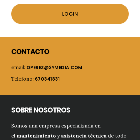
Footer
CONTACTO
email:
OPEREZ@2YMEDIA.COM
Telefono:
670341831
SOBRE NOSOTROS
Somos una empresa especializada en
el
mantenimiento
y
asistencia técnica
de todo