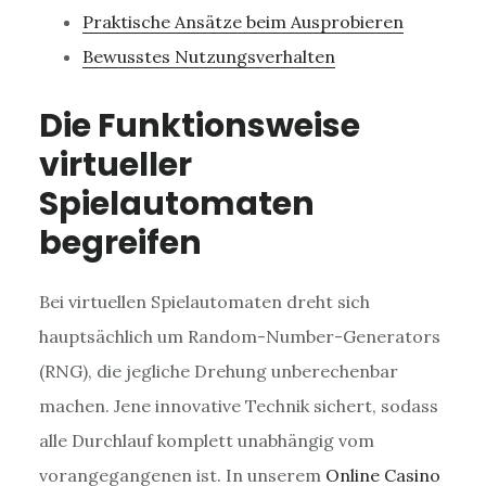
Praktische Ansätze beim Ausprobieren
Bewusstes Nutzungsverhalten
Die Funktionsweise
virtueller
Spielautomaten
begreifen
Bei virtuellen Spielautomaten dreht sich
hauptsächlich um Random-Number-Generators
(RNG), die jegliche Drehung unberechenbar
machen. Jene innovative Technik sichert, sodass
alle Durchlauf komplett unabhängig vom
vorangegangenen ist. In unserem
Online Casino