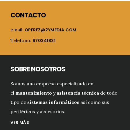
Footer
CONTACTO
email:
OPEREZ@2YMEDIA.COM
Telefono:
670341831
SOBRE NOSOTROS
Somos una empresa especializada en
el
mantenimiento
y
asistencia técnica
de todo
tipo de
sistemas informáticos
así como sus
periféricos y accesorios.
VER MÁS