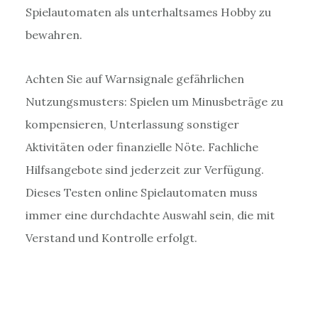
Spielautomaten als unterhaltsames Hobby zu
bewahren.
Achten Sie auf Warnsignale gefährlichen
Nutzungsmusters: Spielen um Minusbeträge zu
kompensieren, Unterlassung sonstiger
Aktivitäten oder finanzielle Nöte. Fachliche
Hilfsangebote sind jederzeit zur Verfügung.
Dieses Testen online Spielautomaten muss
immer eine durchdachte Auswahl sein, die mit
Verstand und Kontrolle erfolgt.