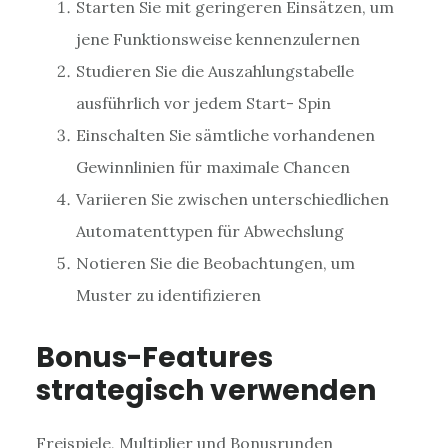
Starten Sie mit geringeren Einsätzen, um
jene Funktionsweise kennenzulernen
Studieren Sie die Auszahlungstabelle
ausführlich vor jedem Start- Spin
Einschalten Sie sämtliche vorhandenen
Gewinnlinien für maximale Chancen
Variieren Sie zwischen unterschiedlichen
Automatenttypen für Abwechslung
Notieren Sie die Beobachtungen, um
Muster zu identifizieren
Bonus-Features
strategisch verwenden
Freispiele, Multiplier und Bonusrunden