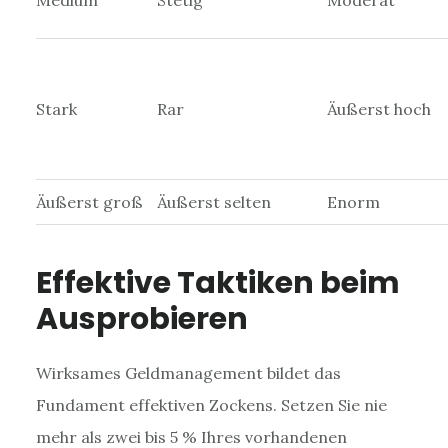
Stark
Rar
Äußerst hoch
Äußerst groß
Äußerst selten
Enorm
Effektive Taktiken beim
Ausprobieren
Wirksames Geldmanagement bildet das
Fundament effektiven Zockens. Setzen Sie nie
mehr als zwei bis 5 % Ihres vorhandenen