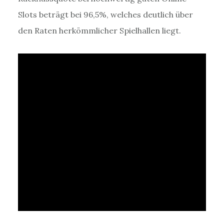
Slots beträgt bei 96,5%, welches deutlich über
den Raten herkömmlicher Spielhallen liegt.