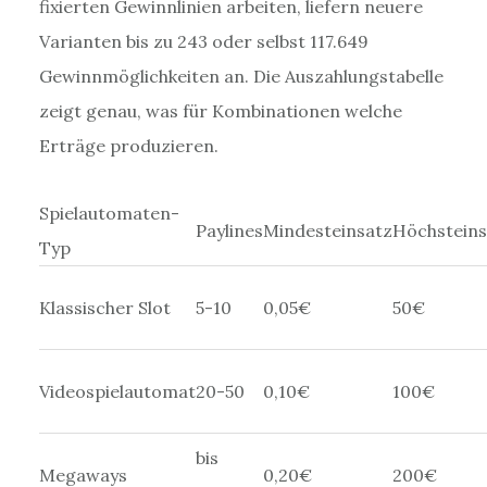
fixierten Gewinnlinien arbeiten, liefern neuere
Varianten bis zu 243 oder selbst 117.649
Gewinnmöglichkeiten an. Die Auszahlungstabelle
zeigt genau, was für Kombinationen welche
Erträge produzieren.
Spielautomaten-
Paylines
Mindesteinsatz
Höchsteins
Typ
Klassischer Slot
5-10
0,05€
50€
Videospielautomat
20-50
0,10€
100€
bis
Megaways
0,20€
200€