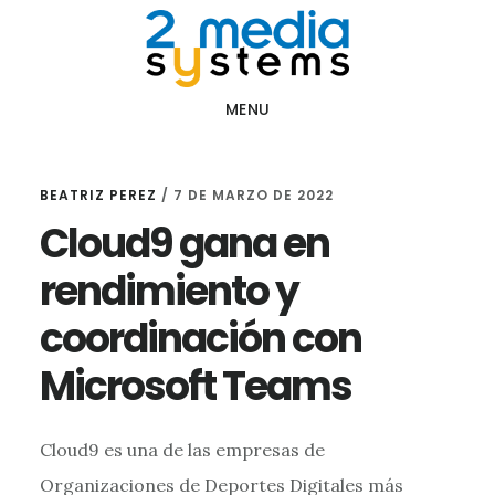
Saltar
Saltar
al
al
contenido
pie
MENU
principal
de
página
BEATRIZ PEREZ
/
7 DE MARZO DE 2022
Cloud9 gana en
rendimiento y
coordinación con
Microsoft Teams
Cloud9 es una de las empresas de
Organizaciones de Deportes Digitales más